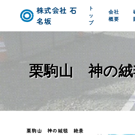
株式会社 石
ト
会社
ッ
名坂
概要
プ
栗駒山 神の絨
栗駒山 神の絨毯 絶景