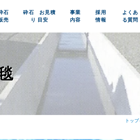
砕石
砕石 お見積
事業
採用
よくあ
販売
り 目安
内容
情報
る質問
毯
トップ