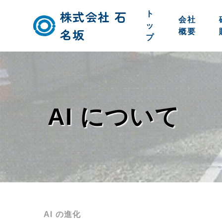
株式会社 石
ト
会社
ッ
名坂
概要
プ
AI について
AI の進化