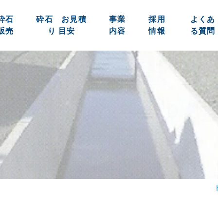
砕石
砕石 お見積
事業
採用
よくあ
販売
り 目安
内容
情報
る質問