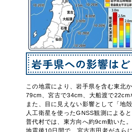
​岩手県への影響は
この地震により、岩手県を含む東北
79cm、宮古で34cm、大船渡で2
​また、目に見えない影響として「地
人工衛星を使ったGNSS観測による
​普代村では、東方向へ約9cm動いた
​地震後10日間で、宮古市田老がさ