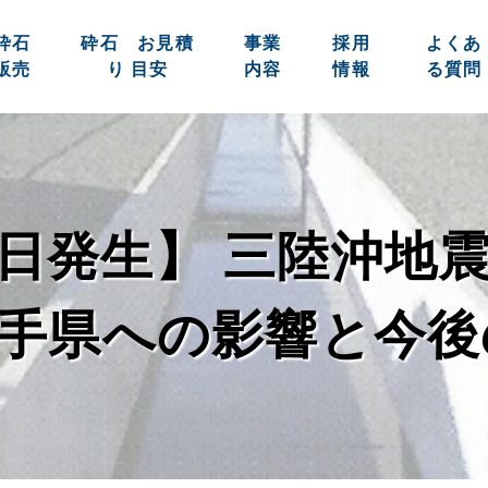
砕石
砕石 お見積
事業
採用
よくあ
販売
り 目安
内容
情報
る質問
0日発生】 三陸沖地震 
手県への影響と今後