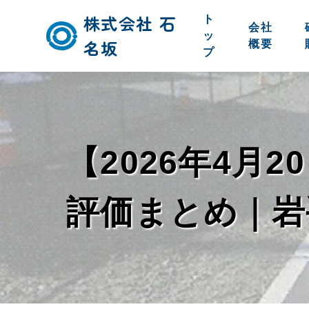
株式会社 石
ト
会社
ッ
名坂
概要
プ
【2026年4月2
評価まとめ｜岩