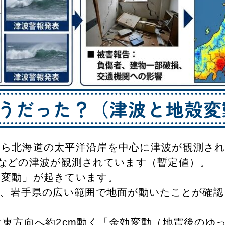
どうだった？（津波と地殻変
から北海道の太平洋沿岸を中心に津波が観測さ
2cmなどの津波が観測されています（暫定値）。
殻変動」が起きています。
と、岩手県の広い範囲で地面が動いたことが確
。
らに東方向へ約2cm動く「余効変動（地震後の