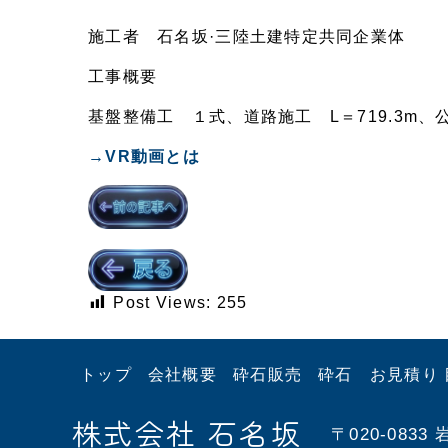
施工者 石名坂·三陸土建特定共同企業体
工事概要
基盤整備工 １式、道路施工 L＝719.3m、公園
→VR動画とは
Post Views:
255
トップ
会社概要
砕石販売
砕石 お見積り 
株式会社 石名坂
〒020-08