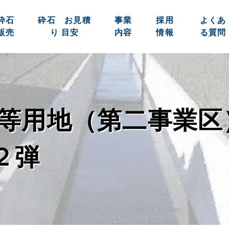
砕石
砕石 お見積
事業
採用
よくあ
販売
り 目安
内容
情報
る質問
等用地（第二事業区
２弾