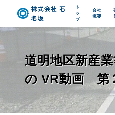
株式会社 石
ト
会社
ッ
名坂
概要
プ
道明地区新産業
の VR動画 第