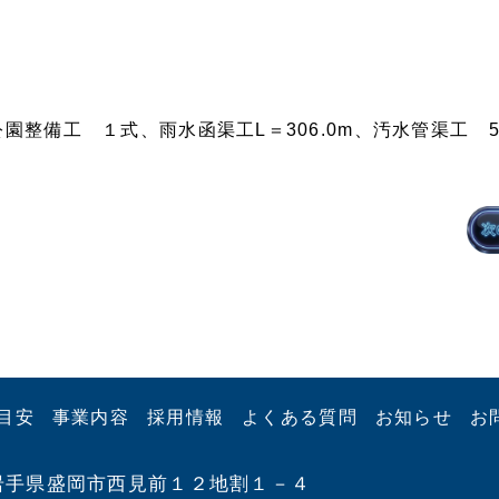
整備工 １式、雨水函渠工L＝306.0m、汚水管渠工 591.
目安
事業内容
採用情報
よくある質問
お知らせ
お
33 岩手県盛岡市西見前１２地割１－４